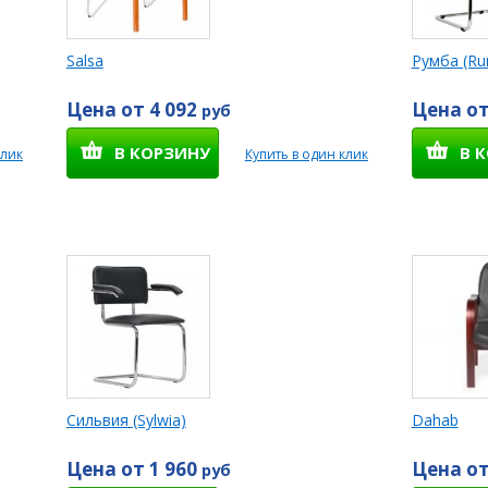
Salsa
Румба (R
Цена от 4 092
Цена от
руб
В КОРЗИНУ
В 
клик
Купить в один клик
Сильвия (Sylwia)
Dahab
Цена от 1 960
Цена от
руб