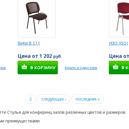
ВиКи B C11
ИЗО (ISO)
Цена от 1 202
Цена от
руб
В КОРЗИНУ
В 
клик
Купить в один клик
2
следующая ›
последняя »
ёте Стулья для конференц залов различных цветов и размеров.
ми преимуществами: